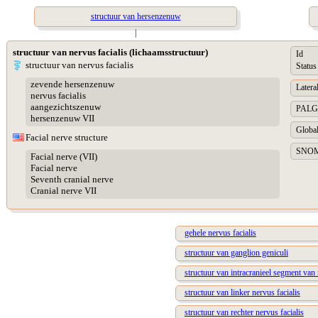
structuur van hersenzenuw
|
structuur van nervus facialis (lichaamsstructuur)
Id
structuur van nervus facialis
Status
zevende hersenzenuw
Lateral
nervus facialis
aangezichtszenuw
PALGA 
hersenzenuw VII
Global
Facial nerve structure
SNOME
Facial nerve (VII)
Facial nerve
Seventh cranial nerve
Cranial nerve VII
gehele nervus facialis
structuur van ganglion geniculi
structuur van intracranieel segment van 
structuur van linker nervus facialis
structuur van rechter nervus facialis