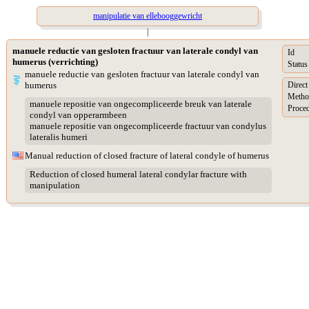
manipulatie van ellebooggewricht
|
manuele reductie van gesloten fractuur van laterale condyl van
Id
humerus (verrichting)
Status
manuele reductie van gesloten fractuur van laterale condyl van
humerus
Direc
Metho
manuele repositie van ongecompliceerde breuk van laterale
Proced
condyl van opperarmbeen
manuele repositie van ongecompliceerde fractuur van condylus
lateralis humeri
Manual reduction of closed fracture of lateral condyle of humerus
Reduction of closed humeral lateral condylar fracture with
manipulation