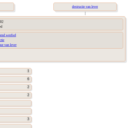
destructie van lever
|
02
ed
kend weefsel
ctie
uur van lever
1
6
2
2
3