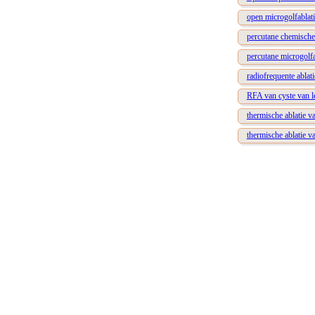
open microgolfablati
percutane chemische 
percutane microgolfa
radiofrequente ablat
RFA van cyste van l
thermische ablatie v
thermische ablatie v