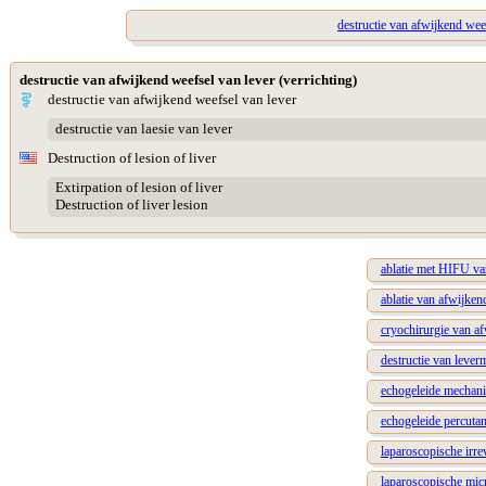
destructie van afwijkend wee
destructie van afwijkend weefsel van lever (verrichting)
destructie van afwijkend weefsel van lever
destructie van laesie van lever
Destruction of lesion of liver
Extirpation of lesion of liver
Destruction of liver lesion
ablatie met HIFU va
ablatie van afwijken
cryochirurgie van af
destructie van lever
echogeleide mechanis
echogeleide percutan
laparoscopische irre
laparoscopische micr