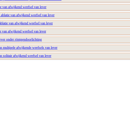
e van afwijkend weefsel van lever
ablatie van afwijkend weefsel van lever
blatie van afwijkend weefsel van lever
ie van afwijkend weefsel van lever
ever onder röntgendoorlichting
an multipele afwijkende weefsels van lever
an solitair afwijkend weefsel van lever