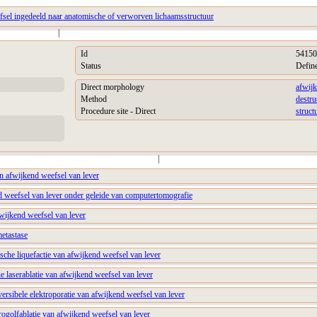
fsel ingedeeld naar anatomische of verworven lichaamsstructuur
|
Id
54150
Status
Defin
Direct morphology
afwij
Method
destru
Procedure site - Direct
struct
|
n afwijkend weefsel van lever
d weefsel van lever onder geleide van computertomografie
wijkend weefsel van lever
metastase
che liquefactie van afwijkend weefsel van lever
e laserablatie van afwijkend weefsel van lever
versibele elektroporatie van afwijkend weefsel van lever
ogolfablatie van afwijkend weefsel van lever