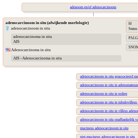
adenoom en/of adenocarcinoom
|
adenocarcinoom in situ (afwijkende morfologie)
Id
adenocarcinoom in situ
Status
adenocarcinoma in situ
PALGA 
AIS
SNOME
Adenocarcinoma in situ
AIS - Adenocarcinoma in situ
adenocarcinoom in situ geassocieerd m
adenocarcinoom in situ in adenomateuze
adenocarcinoom in situ in poliep
adenocarcinoom in situ in tubulovilleu
adenocarcinoom in situ in villeus aden
adenocarcinoom in situ onafhankelijk 
mucineus adenocarcinoom in situ
niet-mucineus adenocarcinoom in situ