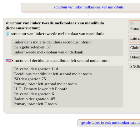
structuur van linker melkmolaar van mandibula
|
structuur van linker tweede melkmolaar van mandibula
Id
(lichaamsstructuur)
Status
structuur van linker tweede melkmolaar van mandibula
Lateral
linker dens molaris deciduus secundus inferior
melkgebitselement 37
Global
linker tweede melkmolaar van onderkaak
Odonto
Structure of deciduous mandibular left second molar tooth
SNOME
Universal designation 11d
Deciduous mandibular left second molar tooth
ISO designation 75
Primary lower left second molar tooth
LLE - Primary lower left E tooth
Universal designation K
Haderup designation -05
Primary lower left E tooth
gehele linker tweede melkmolaar van m