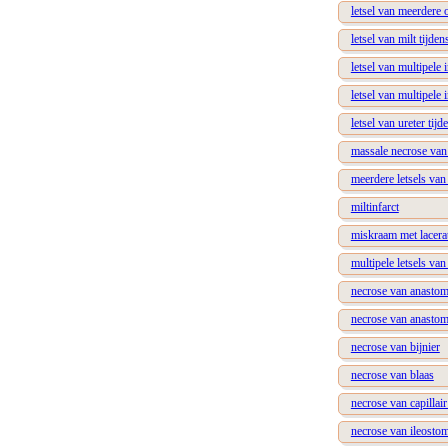
letsel van meerdere
letsel van milt tijden
letsel van multipele
letsel van multipele
letsel van ureter tijd
massale necrose va
meerdere letsels va
miltinfarct
miskraam met lacera
multipele letsels va
necrose van anasto
necrose van anasto
necrose van bijnier
necrose van blaas
necrose van capillai
necrose van ileosto