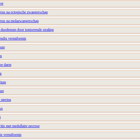
ver
erus na ectopische zwangerschap
terus na molazwangerschap
n duodenum door ioniserende straling
ndix vermiformis
cum
on
ne darm
g
rium
tum
uterina
us
i
itis met medullaire necrose
ix vermiformis