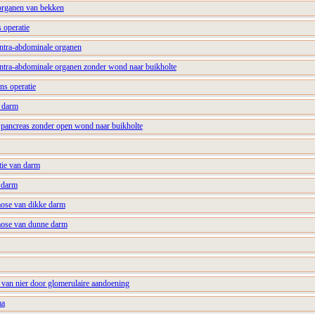
 organen van bekken
s operatie
 intra-abdominale organen
 intra-abdominale organen zonder wond naar buikholte
ens operatie
n darm
n pancreas zonder open wond naar buikholte
tie van darm
n darm
mose van dikke darm
mose van dunne darm
r van nier door glomerulaire aandoening
ma