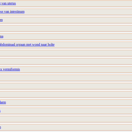
 van uterus
se van intestinum
rm
ina
 abdominaal orgaan met wond naar holte
ix vermiformis
 darm
s
m