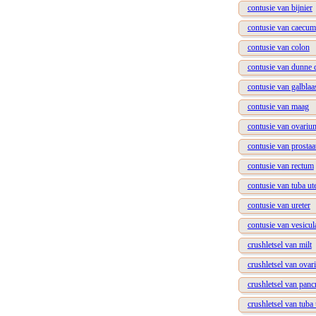
contusie van bijnier
contusie van caecum
contusie van colon
contusie van dunne
contusie van galblaa
contusie van maag
contusie van ovariu
contusie van prostaa
contusie van rectum
contusie van tuba ut
contusie van ureter
contusie van vesicul
crushletsel van milt
crushletsel van ova
crushletsel van panc
crushletsel van tuba 