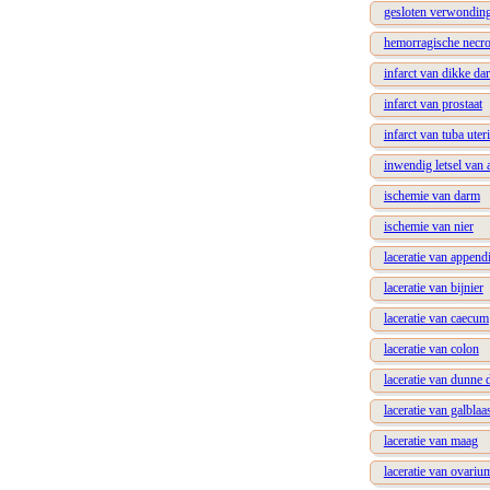
gesloten verwonding
hemorragische necro
infarct van dikke da
infarct van prostaat
infarct van tuba uter
inwendig letsel van
ischemie van darm
ischemie van nier
laceratie van append
laceratie van bijnier
laceratie van caecum
laceratie van colon
laceratie van dunne
laceratie van galblaa
laceratie van maag
laceratie van ovariu