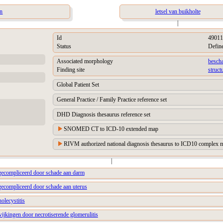
an
letsel van buikholte
|
Id
49011
Status
Defin
Associated morphology
besch
Finding site
struct
Global Patient Set
General Practice / Family Practice reference set
DHD Diagnosis thesaurus reference set
SNOMED CT to ICD-10 extended map
RIVM authorized national diagnosis thesaurus to ICD10 complex m
|
gecompliceerd door schade aan darm
gecompliceerd door schade aan uterus
olecystitis
fwijkingen door necrotiserende glomerulitis