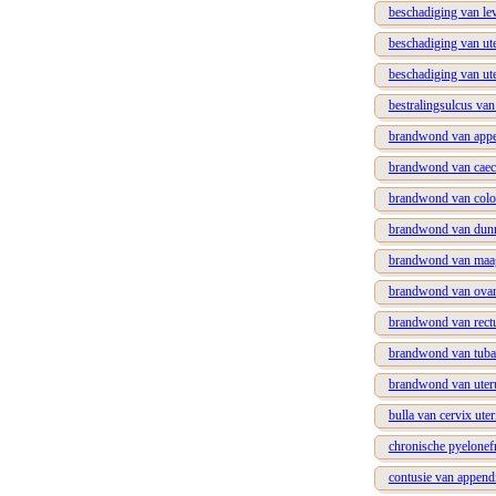
beschadiging van le
beschadiging van ut
beschadiging van u
bestralingsulcus va
brandwond van appe
brandwond van cae
brandwond van col
brandwond van dun
brandwond van maa
brandwond van ova
brandwond van rec
brandwond van tuba 
brandwond van uter
bulla van cervix uter
chronische pyelonefr
contusie van append