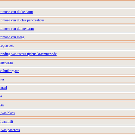
stomose van dikke darm
stomose van ductus pancreaticus
stomose van dunne darm
stomose van maag
roplastiek
wonding van uterus tijdens kraamperiode
unne darm
van buikorgaan
ier
anaal
as
rus
 van blaas
 van milt
 van pancreas