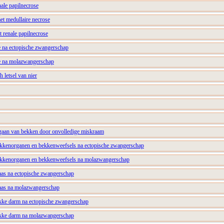
nale papilnecrose
met medullaire necrose
 renale papilnecrose
e na ectopische zwangerschap
se na molazwangerschap
h letsel van nier
gaan van bekken door onvolledige miskraam
ekkenorganen en bekkenweefsels na ectopische zwangerschap
ekkenorganen en bekkenweefsels na molazwangerschap
aas na ectopische zwangerschap
laas na molazwangerschap
kke darm na ectopische zwangerschap
ikke darm na molazwangerschap