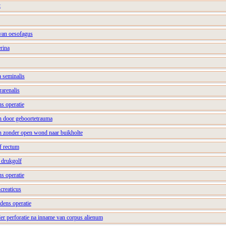
t
 van oesofagus
erina
a seminalis
rarenalis
ns operatie
an door geboortetrauma
an zonder open wond naar buikholte
of rectum
 drukgolf
ns operatie
ncreaticus
jdens operatie
er perforatie na inname van corpus alienum