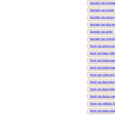
laceratie van prostaa
laceratie van rectum
laceratie van serosa
laceratie van tuba ut
laceratie van ureter
laceratie van vesicul
letsel van arteria sup
letsel van blaas tijde
letsel van buikorga
letsel van buikorga
letsel van colon en/
letsel van darm door
letsel van darm tijde
letsel van ductus pa
letsel van galblaas ti
letsel van maag zond