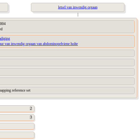
letsel van inwendig orgaan
|
004
ed
adiging
uur van inwendig orgaan van abdominopelviene holte
apping reference set
2
3