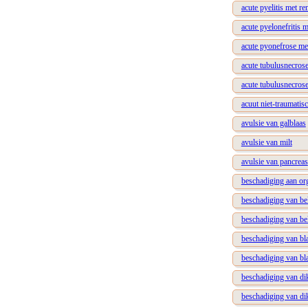
acute pyelitis met re
acute pyelonefritis 
acute pyonefrose met
acute tubulusnecros
acute tubulusnecro
acuut niet-traumatisc
avulsie van galblaas
avulsie van milt
avulsie van pancreas
beschadiging aan or
beschadiging van b
beschadiging van b
beschadiging van bl
beschadiging van b
beschadiging van di
beschadiging van d