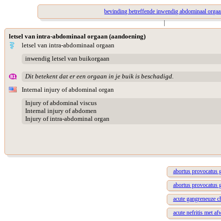
bevinding betreffende inwendig abdominaal orga
|
letsel van intra-abdominaal orgaan (aandoening)
letsel van intra-abdominaal orgaan
inwendig letsel van buikorgaan
Dit betekent dat er een orgaan in je buik is beschadigd.
Internal injury of abdominal organ
Injury of abdominal viscus
Internal injury of abdomen
Injury of intra-abdominal organ
abortus provocatus 
abortus provocatus 
acute gangreneuze ch
acute nefritis met a