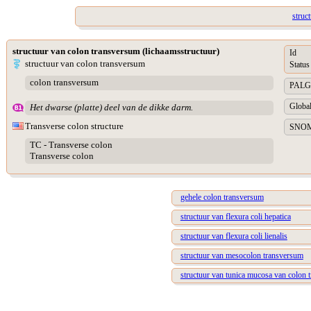
struc
structuur van colon transversum (lichaamsstructuur)
Id
structuur van colon transversum
Status
colon transversum
PALGA 
Global
Het dwarse (platte) deel van de dikke darm.
Transverse colon structure
SNOME
TC - Transverse colon
Transverse colon
gehele colon transversum
structuur van flexura coli hepatica
structuur van flexura coli lienalis
structuur van mesocolon transversum
structuur van tunica mucosa van colon 