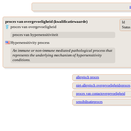
p
proces van overgevoeligheid (kwalificatiewaarde)
Id
proces van overgevoeligheid
Status
proces van hypersensitiviteit
Hypersensitivity process
An immune or non-immune mediated pathological process that
represents the underlying mechanism of hypersensitivity
conditions.
allergisch proces
niet-allergisch overgevoeligheidsproces
proces van contactovergevoeligheid
sensibilisatieproces