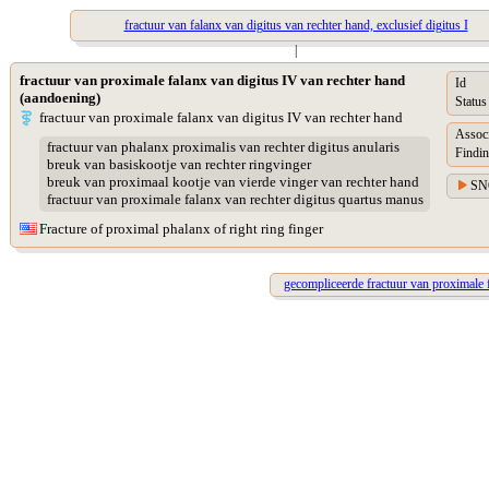
fractuur van falanx van digitus van rechter hand, exclusief digitus I
|
fractuur van proximale falanx van digitus IV van rechter hand
Id
(aandoening)
Status
fractuur van proximale falanx van digitus IV van rechter hand
Assoc
fractuur van phalanx proximalis van rechter digitus anularis
Findin
breuk van basiskootje van rechter ringvinger
breuk van proximaal kootje van vierde vinger van rechter hand
SN
fractuur van proximale falanx van rechter digitus quartus manus
Fracture of proximal phalanx of right ring finger
gecompliceerde fractuur van proximale 