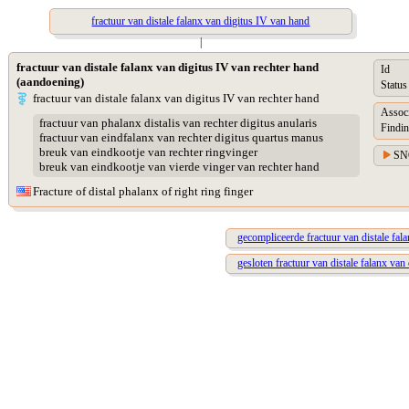
fractuur van distale falanx van digitus IV van hand
|
fractuur van distale falanx van digitus IV van rechter hand
Id
(aandoening)
Status
fractuur van distale falanx van digitus IV van rechter hand
Assoc
fractuur van phalanx distalis van rechter digitus anularis
Findin
fractuur van eindfalanx van rechter digitus quartus manus
breuk van eindkootje van rechter ringvinger
SN
breuk van eindkootje van vierde vinger van rechter hand
Fracture of distal phalanx of right ring finger
gecompliceerde fractuur van distale fal
gesloten fractuur van distale falanx van