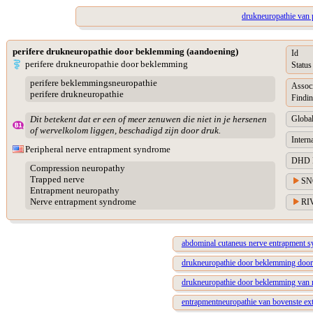
drukneuropathie van 
perifere drukneuropathie door beklemming (aandoening)
Id
perifere drukneuropathie door beklemming
Status
perifere beklemmingsneuropathie
Assoc
perifere drukneuropathie
Findin
Global
Dit betekent dat er een of meer zenuwen die niet in je hersenen
of wervelkolom liggen, beschadigd zijn door druk.
Intern
Peripheral nerve entrapment syndrome
DHD Di
Compression neuropathy
Trapped nerve
SN
Entrapment neuropathy
Nerve entrapment syndrome
RIV
abdominal cutaneus nerve entrapment 
drukneuropathie door beklemming door 
drukneuropathie door beklemming van ne
entrapmentneuropathie van bovenste ext