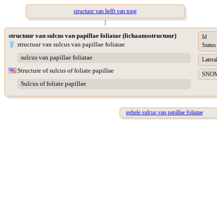
structuur van helft van tong
|
structuur van sulcus van papillae foliatae (lichaamsstructuur)
Id
structuur van sulcus van papillae foliatae
Status
sulcus van papillae foliatae
Lateral
Structure of sulcus of foliate papillae
SNOME
Sulcus of foliate papillae
gehele sulcus van papillae foliatae