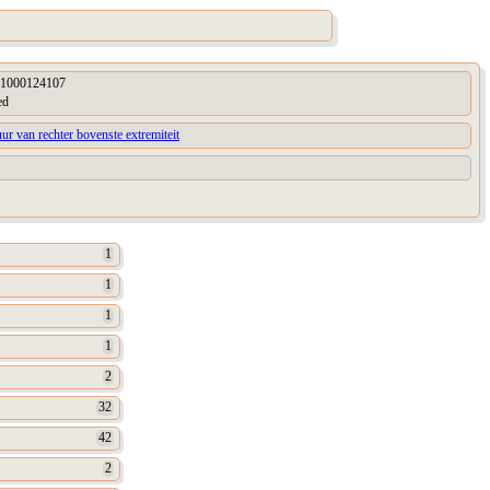
1000124107
ed
uur van rechter bovenste extremiteit
1
1
1
1
2
32
42
2