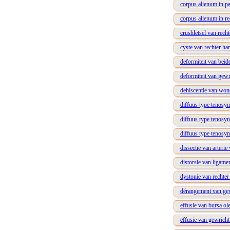
corpus alienum in pa
corpus alienum in r
crushletsel van recht
cyste van rechter ha
deformiteit van beid
deformiteit van gewr
dehiscentie van won
diffuus type tenosyn
diffuus type tenosyn
diffuus type tenosyn
dissectie van arterie
distorsie van ligame
dystonie van rechter
dérangement van gew
effusie van bursa ol
effusie van gewricht