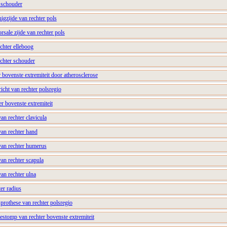
r schouder
igzijde van rechter pols
rsale zijde van rechter pols
chter elleboog
echter schouder
 bovenste extremiteit door atherosclerose
cht van rechter polsregio
r bovenste extremiteit
an rechter clavicula
van rechter hand
van rechter humerus
van rechter scapula
van rechter ulna
ter radius
sprothese van rechter polsregio
iestomp van rechter bovenste extremiteit