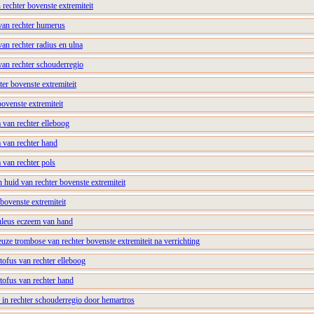
 rechter bovenste extremiteit
 van rechter humerus
van rechter radius en ulna
van rechter schouderregio
er bovenste extremiteit
bovenste extremiteit
a van rechter elleboog
a van rechter hand
a van rechter pols
n huid van rechter bovenste extremiteit
r bovenste extremiteit
uleus eczeem van hand
uze trombose van rechter bovenste extremiteit na verrichting
 tofus van rechter elleboog
 tofus van rechter hand
 in rechter schouderregio door hemartros