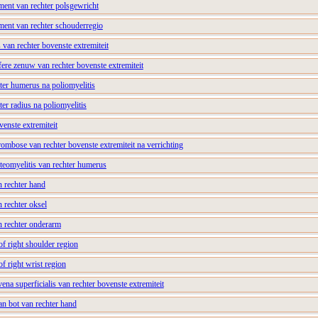
ment van rechter polsgewricht
ment van rechter schouderregio
van rechter bovenste extremiteit
ere zenuw van rechter bovenste extremiteit
ter humerus na poliomyelitis
er radius na poliomyelitis
venste extremiteit
rombose van rechter bovenste extremiteit na verrichting
teomyelitis van rechter humerus
n rechter hand
n rechter oksel
n rechter onderarm
f right shoulder region
f right wrist region
ena superficialis van rechter bovenste extremiteit
an bot van rechter hand