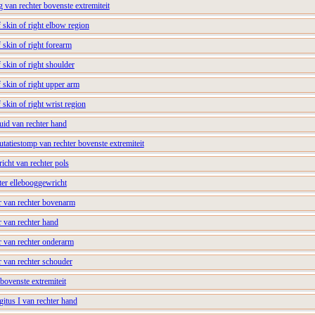
g van rechter bovenste extremiteit
f skin of right elbow region
 skin of right forearm
 skin of right shoulder
f skin of right upper arm
 skin of right wrist region
uid van rechter hand
tatiestomp van rechter bovenste extremiteit
icht van rechter pols
ter ellebooggewricht
r van rechter bovenarm
r van rechter hand
r van rechter onderarm
r van rechter schouder
 bovenste extremiteit
gitus I van rechter hand