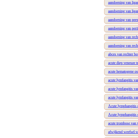
aandoening van liga
aandoening van liga
aandoening van pees 
aandoening van perif
aandoening van rech
aandoening van recht
abces van rechter bo
acute diep veneuze t
acute hematogene os
acute lymfangitis va
acute lymfangitis va
acute lymfangitis va
Acute lymphangitis o
Acute lymphangitis o
acute trombose van v
afwijkend weefsel v