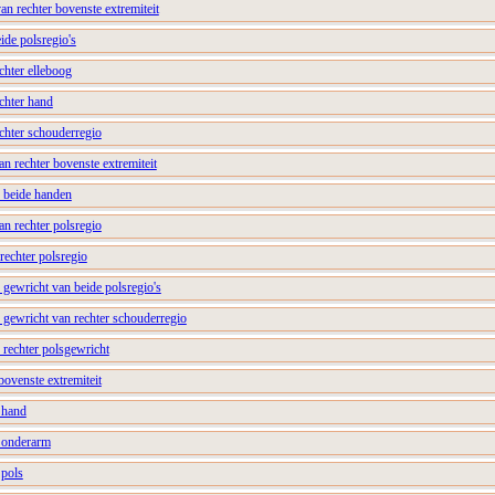
van rechter bovenste extremiteit
ide polsregio's
chter elleboog
chter hand
chter schouderregio
n rechter bovenste extremiteit
n beide handen
an rechter polsregio
rechter polsregio
n gewricht van beide polsregio's
n gewricht van rechter schouderregio
n rechter polsgewricht
bovenste extremiteit
 hand
r onderarm
 pols