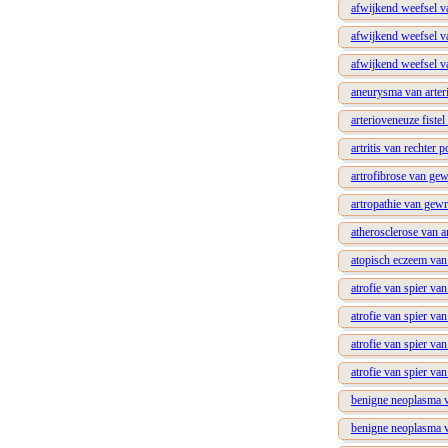
afwijkend weefsel v
afwijkend weefsel v
afwijkend weefsel v
aneurysma van arteri
arterioveneuze fistel
artritis van rechter p
artrofibrose van gew
artropathie van gewr
atherosclerose van ar
atopisch eczeem van
atrofie van spier va
atrofie van spier van
atrofie van spier va
atrofie van spier va
benigne neoplasma va
benigne neoplasma v