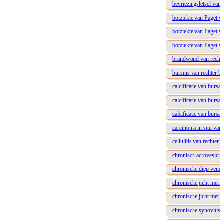
bevriezingsletsel van
botziekte van Paget
botziekte van Paget 
botziekte van Paget 
brandwond van recht
bursitis van rechter 
calcificatie van burs
calcificatie van burs
calcificatie van burs
carcinoma in situ va
cellulitis van rechte
chronisch acrovesic
chronische diep vene
chronische jicht met
chronische jicht met
chronische synovitis