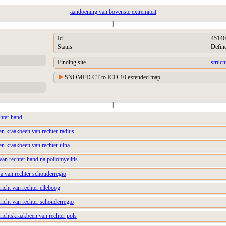
aandoening van bovenste extremiteit
|
Id
45140
Status
Defin
Finding site
struct
SNOMED CT to ICD-10 extended map
|
chter hand
en kraakbeen van rechter radius
en kraakbeen van rechter ulna
an rechter hand na poliomyelitis
a van rechter schouderregio
icht van rechter elleboog
icht van rechter schouderregio
ichtskraakbeen van rechter pols