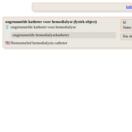
kath
ongetunnelde katheter voor hemodialyse (fysiek object)
Id
ongetunnelde katheter voor hemodialyse
Status
ongetunnelde hemodialysekatheter
Has de
Nontunneled hemodialysis catheter