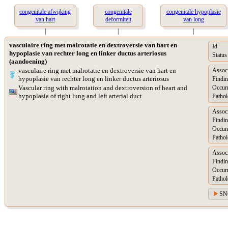
congenitale afwijking
congenitale
congenitale hypoplasie
van hart
deformiteit
van long
|
|
|
vasculaire ring met malrotatie en dextroversie van hart en
Id
hypoplasie van rechter long en linker ductus arteriosus
Status
(aandoening)
vasculaire ring met malrotatie en dextroversie van hart en
Assoc
hypoplasie van rechter long en linker ductus arteriosus
Findin
Vascular ring with malrotation and dextroversion of heart and
Occur
hypoplasia of right lung and left arterial duct
Pathol
Assoc
Findin
Occur
Pathol
Assoc
Findin
Occur
Pathol
SN