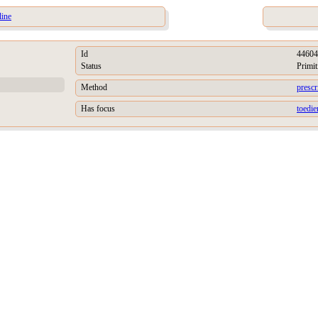
line
Id
44604
Status
Primit
Method
prescr
Has focus
toedie