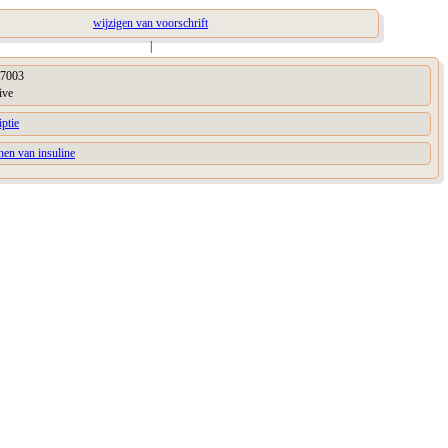
wijzigen van voorschrift
|
7003
ive
iptie
nen van insuline