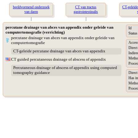
beeldvormend onderzoek
CT van tractus
CT-geleide
van darm
gastrointestinalis
|
|
percutane drainage van abces van appendix onder geleide van
Id
computertomografie (verrichting)
Status
percutane drainage van abces van appendix onder geleide van
computertomografie
Acces
Direct
CT-geleide percutane drainage van abces van appendix
Indire
Metho
CT guided percutaneous drainage of abscess of appendix
Proced
Percutaneous drainage of abscess of appendix using computed
tomography guidance
Direc
Has in
Metho
Proced