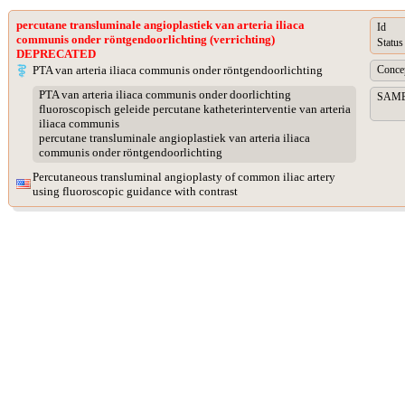
percutane transluminale angioplastiek van arteria iliaca
Id
communis onder röntgendoorlichting (verrichting)
Status
DEPRECATED
PTA van arteria iliaca communis onder röntgendoorlichting
Concep
PTA van arteria iliaca communis onder doorlichting
SAME A
fluoroscopisch geleide percutane katheterinterventie van arteria
iliaca communis
percutane transluminale angioplastiek van arteria iliaca
communis onder röntgendoorlichting
Percutaneous transluminal angioplasty of common iliac artery
using fluoroscopic guidance with contrast