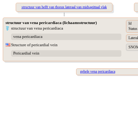
structuur van helft van thorax lateraal van midsagittaal vlak
|
structuur van vena pericardiaca (lichaamsstructuur)
Id
structuur van vena pericardiaca
Status
vena pericardiaca
Lateral
Structure of pericardial vein
SNOME
Pericardial vein
gehele vena pericardiaca