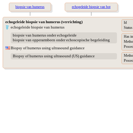
biopsie van humerus
echogeleide biopsie van bot
|
|
echogeleide biopsie van humerus (verrichting)
Id
echogeleide biopsie van humerus
Status
biopsie van humerus onder echogeleide
Has in
biopsie van opperarmbeen onder echoscopische begeleiding
Metho
Proced
Biopsy of humerus using ultrasound guidance
Metho
Biopsy of humerus using ultrasound (US) guidance
Proced