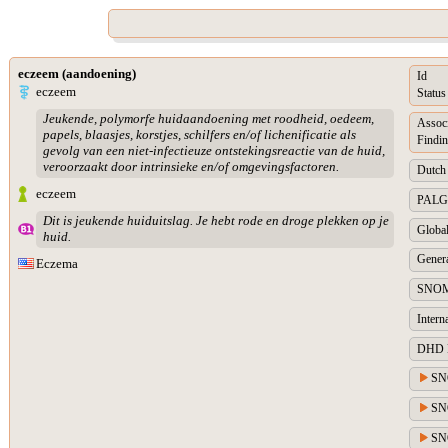
eczeem (aandoening)
Id
eczeem
Status
Jeukende, polymorfe huidaandoening met roodheid, oedeem,
Assoc
papels, blaasjes, korstjes, schilfers en/of lichenificatie als
Findin
gevolg van een niet-infectieuze ontstekingsreactie van de huid,
veroorzaakt door intrinsieke en/of omgevingsfactoren.
Dutch 
eczeem
PALGA 
Dit is jeukende huiduitslag. Je hebt rode en droge plekken op je
Global
huid.
Genera
Eczema
SNOM
Intern
DHD Di
SN
SNO
SNO