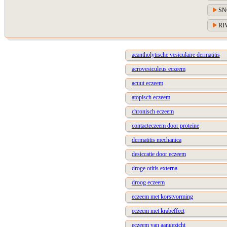
SNO
RIV
acantholytische vesiculaire dermatitis
acrovesiculeus eczeem
acuut eczeem
atopisch eczeem
chronisch eczeem
contacteczeem door proteïne
dermatitis mechanica
desiccatie door eczeem
droge otitis externa
droog eczeem
eczeem met korstvorming
eczeem met krabeffect
eczeem van aangezicht