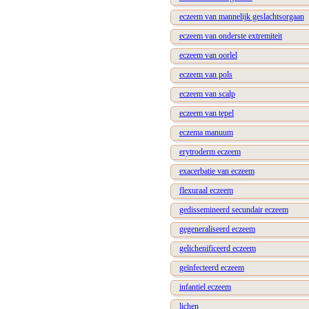
eczeem van mannelijk geslachtsorgaan
eczeem van onderste extremiteit
eczeem van oorlel
eczeem van pols
eczeem van scalp
eczeem van tepel
eczema manuum
erytroderm eczeem
exacerbatie van eczeem
flexuraal eczeem
gedissemineerd secundair eczeem
gegeneraliseerd eczeem
gelichenificeerd eczeem
geïnfecteerd eczeem
infantiel eczeem
lichen