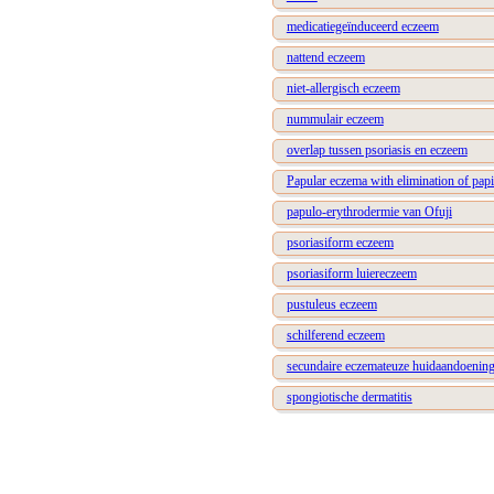
medicatiegeïnduceerd eczeem
nattend eczeem
niet-allergisch eczeem
nummulair eczeem
overlap tussen psoriasis en eczeem
Papular eczema with elimination of pap
papulo-erythrodermie van Ofuji
psoriasiform eczeem
psoriasiform luiereczeem
pustuleus eczeem
schilferend eczeem
secundaire eczemateuze huidaandoenin
spongiotische dermatitis