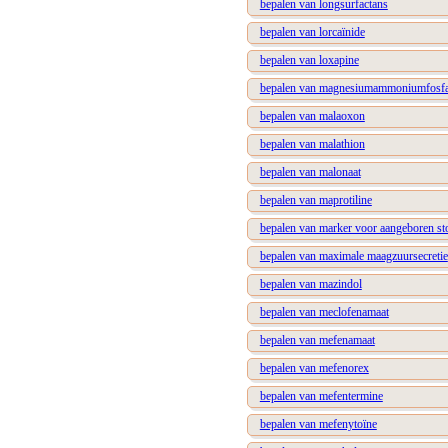
bepalen van longsurfactans
bepalen van lorcaïnide
bepalen van loxapine
bepalen van magnesiumammoniumfosfa
bepalen van malaoxon
bepalen van malathion
bepalen van malonaat
bepalen van maprotiline
bepalen van marker voor aangeboren st
bepalen van maximale maagzuursecretie
bepalen van mazindol
bepalen van meclofenamaat
bepalen van mefenamaat
bepalen van mefenorex
bepalen van mefentermine
bepalen van mefenytoïne