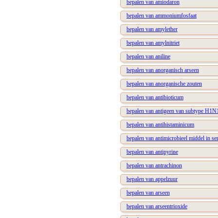
bepalen van amiodaron
bepalen van ammoniumfosfaat
bepalen van amylether
bepalen van amylnitriet
bepalen van aniline
bepalen van anorganisch arseen
bepalen van anorganische zouten
bepalen van antibioticum
bepalen van antigeen van subtype H1N1
bepalen van antihistaminicum
bepalen van antimicrobieel middel in s
bepalen van antipyrine
bepalen van antrachinon
bepalen van appelzuur
bepalen van arseen
bepalen van arseentrioxide