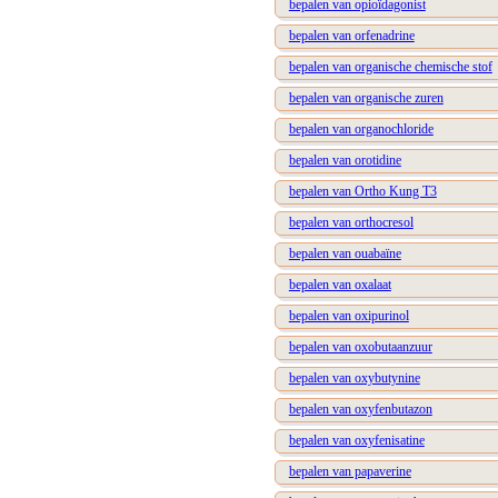
bepalen van opioïdagonist
bepalen van orfenadrine
bepalen van organische chemische stof
bepalen van organische zuren
bepalen van organochloride
bepalen van orotidine
bepalen van Ortho Kung T3
bepalen van orthocresol
bepalen van ouabaïne
bepalen van oxalaat
bepalen van oxipurinol
bepalen van oxobutaanzuur
bepalen van oxybutynine
bepalen van oxyfenbutazon
bepalen van oxyfenisatine
bepalen van papaverine