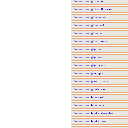
bepalen van germanium
bepalen van gibberellinezuur
bepalen van glutaconaat
bepalen van glutamaat
bepalen van glutaraat
bepalen van glutethimide
bepalen van glyceraat
bepalen van glycolaat
bepalen van glyoxylaat
bepalen van gossypol
bepalen van griseofulvine
bepalen van guaifenesine
bepalen van haloperidol
bepalen van halothaan
bepalen van heptacarboxylaat
bepalen van heptachloor