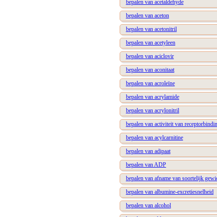
bepalen van acetaldehyde
bepalen van aceton
bepalen van acetonitril
bepalen van acetyleen
bepalen van aciclovir
bepalen van aconitaat
bepalen van acroleïne
bepalen van acrylamide
bepalen van acrylonitril
bepalen van activiteit van receptorbindi
bepalen van acylcarnitine
bepalen van adipaat
bepalen van ADP
bepalen van afname van soortelijk gewi
bepalen van albumine-excretiesnelheid
bepalen van alcohol