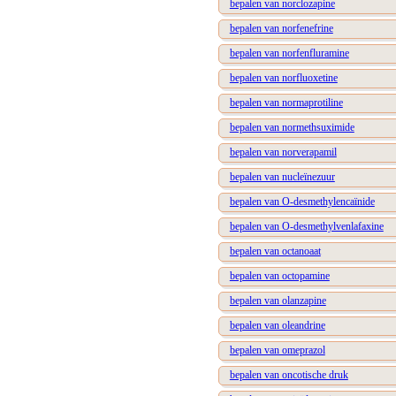
bepalen van norclozapine
bepalen van norfenefrine
bepalen van norfenfluramine
bepalen van norfluoxetine
bepalen van normaprotiline
bepalen van normethsuximide
bepalen van norverapamil
bepalen van nucleïnezuur
bepalen van O-desmethylencaïnide
bepalen van O-desmethylvenlafaxine
bepalen van octanoaat
bepalen van octopamine
bepalen van olanzapine
bepalen van oleandrine
bepalen van omeprazol
bepalen van oncotische druk