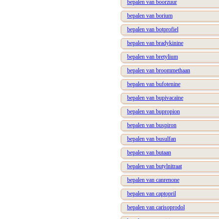
bepalen van boorzuur
bepalen van borium
bepalen van botprofiel
bepalen van bradykinine
bepalen van bretylium
bepalen van broommethaan
bepalen van bufotenine
bepalen van bupivacaïne
bepalen van bupropion
bepalen van buspiron
bepalen van busulfan
bepalen van butaan
bepalen van butylnitraat
bepalen van canrenone
bepalen van captopril
bepalen van carisoprodol