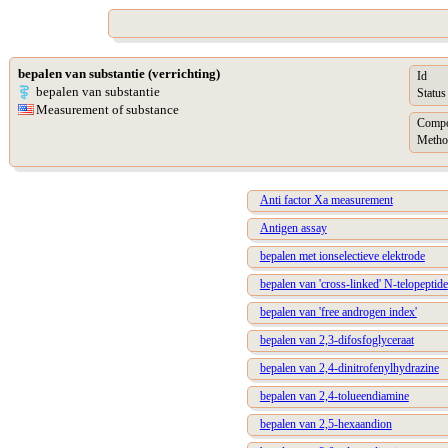
bepalen van substantie (verrichting)
Id
bepalen van substantie
Status
Measurement of substance
Compo
Metho
Anti factor Xa measurement
Antigen assay
bepalen met ionselectieve elektrode
bepalen van 'cross-linked' N-telopeptide
bepalen van 'free androgen index'
bepalen van 2,3-difosfoglyceraat
bepalen van 2,4-dinitrofenylhydrazine
bepalen van 2,4-tolueendiamine
bepalen van 2,5-hexaandion