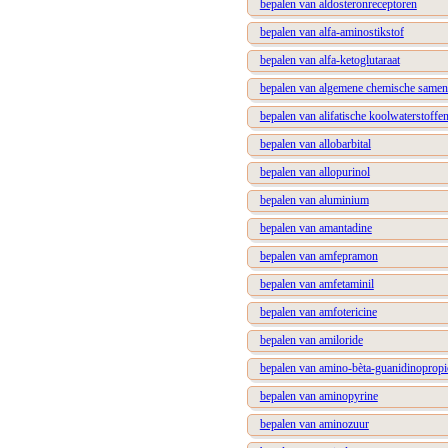
bepalen van aldosteronreceptoren
bepalen van alfa-aminostikstof
bepalen van alfa-ketoglutaraat
bepalen van algemene chemische samenst
bepalen van alifatische koolwaterstoffe
bepalen van allobarbital
bepalen van allopurinol
bepalen van aluminium
bepalen van amantadine
bepalen van amfepramon
bepalen van amfetaminil
bepalen van amfotericine
bepalen van amiloride
bepalen van amino-bèta-guanidinopropi
bepalen van aminopyrine
bepalen van aminozuur