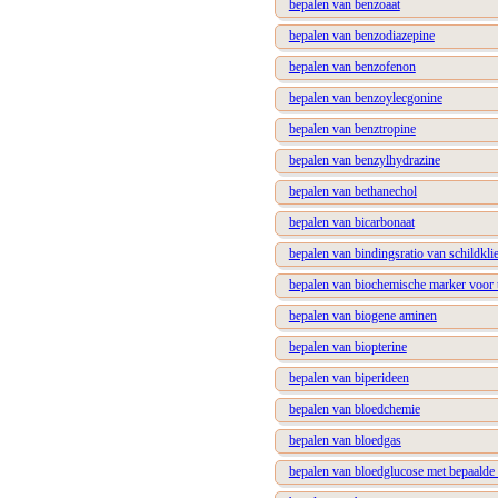
bepalen van benzoaat
bepalen van benzodiazepine
bepalen van benzofenon
bepalen van benzoylecgonine
bepalen van benztropine
bepalen van benzylhydrazine
bepalen van bethanechol
bepalen van bicarbonaat
bepalen van bindingsratio van schildkl
bepalen van biochemische marker voor 
bepalen van biogene aminen
bepalen van biopterine
bepalen van biperideen
bepalen van bloedchemie
bepalen van bloedgas
bepalen van bloedglucose met bepaalde