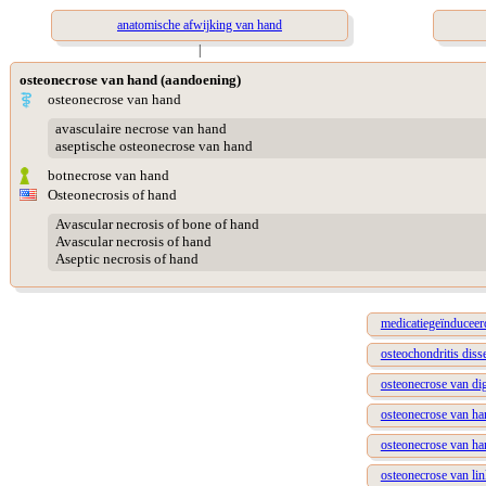
anatomische afwijking van hand
|
osteonecrose van hand (aandoening)
osteonecrose van hand
avasculaire necrose van hand
aseptische osteonecrose van hand
botnecrose van hand
Osteonecrosis of hand
Avascular necrosis of bone of hand
Avascular necrosis of hand
Aseptic necrosis of hand
medicatiegeïnduceer
osteochondritis dis
osteonecrose van di
osteonecrose van ha
osteonecrose van han
osteonecrose van li