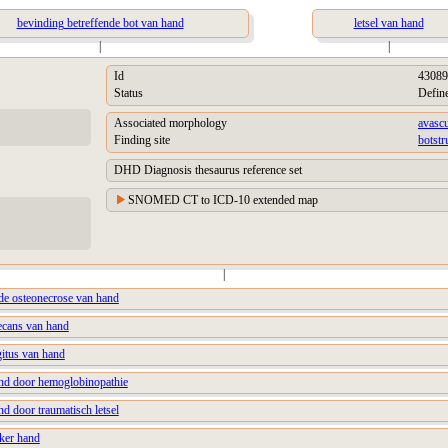
bevinding betreffende bot van hand
letsel van hand
|
|
Id
43089
Status
Defin
Associated morphology
avascu
Finding site
botstr
DHD Diagnosis thesaurus reference set
SNOMED CT to ICD-10 extended map
|
de osteonecrose van hand
secans van hand
gitus van hand
nd door hemoglobinopathie
d door traumatisch letsel
nker hand