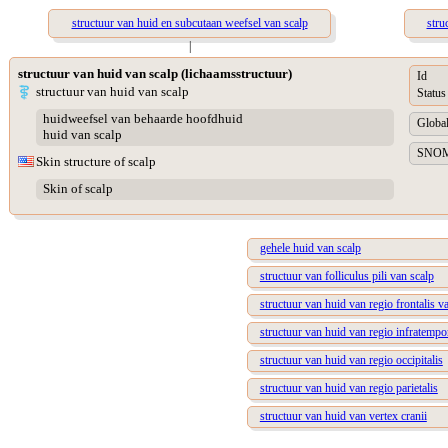
structuur van huid en subcutaan weefsel van scalp
stru
|
structuur van huid van scalp (lichaamsstructuur)
Id
structuur van huid van scalp
Status
huidweefsel van behaarde hoofdhuid
Global
huid van scalp
SNOME
Skin structure of scalp
Skin of scalp
gehele huid van scalp
structuur van folliculus pili van scalp
structuur van huid van regio frontalis v
structuur van huid van regio infratempor
structuur van huid van regio occipitalis
structuur van huid van regio parietalis
structuur van huid van vertex cranii