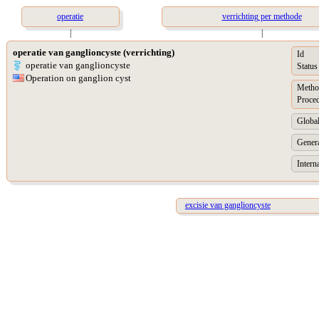
operatie
verrichting per methode
|
|
operatie van ganglioncyste (verrichting)
Id
operatie van ganglioncyste
Status
Operation on ganglion cyst
Metho
Proce
Global
Genera
Intern
excisie van ganglioncyste