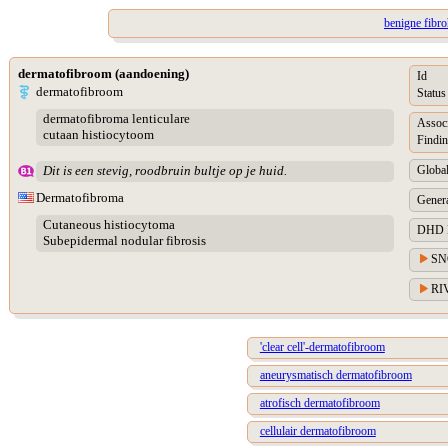
benigne fibro
dermatofibroom (aandoening)
Id
dermatofibroom
Status
dermatofibroma lenticulare
Assoc
cutaan histiocytoom
Findin
Global
Dit is een stevig, roodbruin bultje op je huid.
Dermatofibroma
Genera
Cutaneous histiocytoma
DHD Di
Subepidermal nodular fibrosis
SN
RIV
'clear cell'-dermatofibroom
aneurysmatisch dermatofibroom
atrofisch dermatofibroom
cellulair dermatofibroom