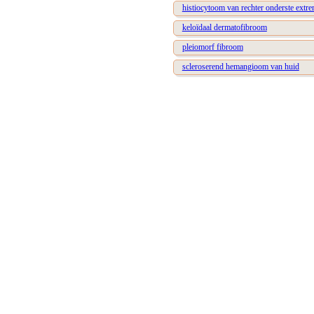
histiocytoom van rechter onderste extrem
keloïdaal dermatofibroom
pleiomorf fibroom
scleroserend hemangioom van huid