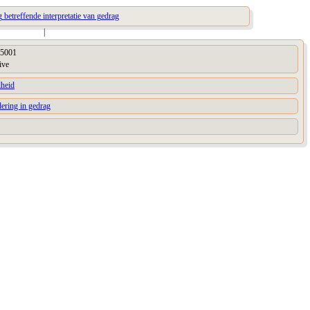
 betreffende interpretatie van gedrag
|
5001
ive
dheid
ering in gedrag