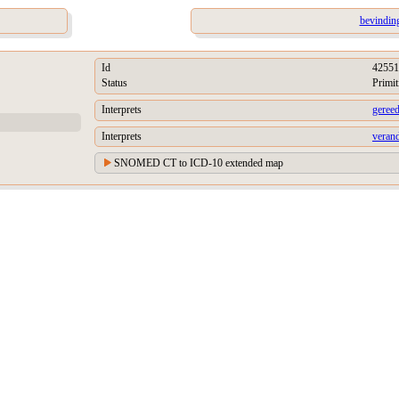
bevinding
Id
42551
Status
Primit
Interprets
geree
Interprets
verand
SNOMED CT to ICD-10 extended map