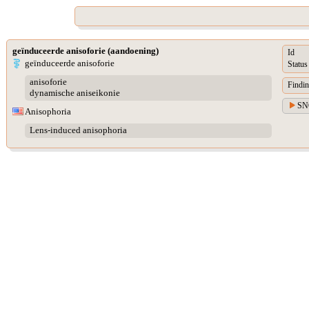
geïnduceerde anisoforie (aandoening)
Id
geïnduceerde anisoforie
Status
anisoforie
Findin
dynamische aniseikonie
SN
Anisophoria
Lens-induced anisophoria