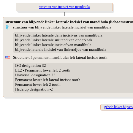
structuur van incisief van mandibula
|
structuur van blijvende linker laterale incisief van mandibula (lichaamsstru
structuur van blijvende linker laterale incisief van mandibula
blijvende linker laterale dens incisivus van mandibula
blijvende linker laterale snijtand van onderkaak
blijvende linker laterale incisief van mandibula
blijvende laterale incisief van linkerzijde van mandibula
Structure of permanent mandibular left lateral incisor tooth
ISO designation 32
LL2 - Permanent lower left 2 tooth
Universal designation 23
Permanent lower left lateral incisor tooth
Permanent lower left 2 tooth
Haderup designation -2
gehele linker blijven