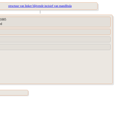
structuur van linker blijvende incisief van mandibula
|
1005
ed