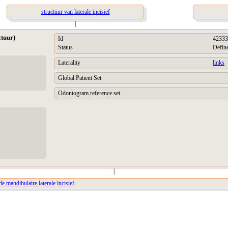
structuur van laterale incisief
|
ctuur)
Id
42333
Status
Defin
Laterality
links
Global Patient Set
Odontogram reference set
|
de mandibulaire laterale incisief