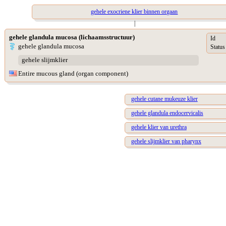
gehele exocriene klier binnen orgaan
|
gehele glandula mucosa (lichaamsstructuur)
Id
gehele glandula mucosa
Status
gehele slijmklier
Entire mucous gland (organ component)
gehele cutane mukeuze klier
gehele glandula endocervicalis
gehele klier van urethra
gehele slijmklier van pharynx