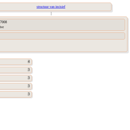
structuur van incisief
|
7008
ive
4
3
3
3
3