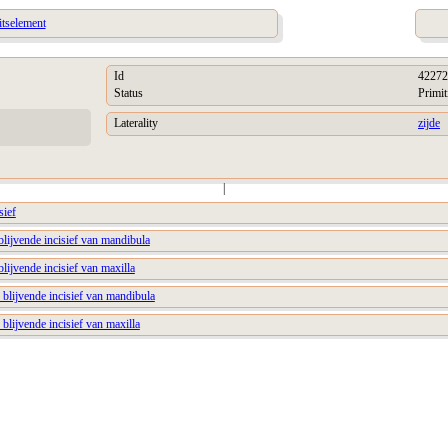
itselement
Id
42272
Status
Primit
Laterality
zijde
|
sief
 blijvende incisief van mandibula
blijvende incisief van maxilla
r blijvende incisief van mandibula
 blijvende incisief van maxilla