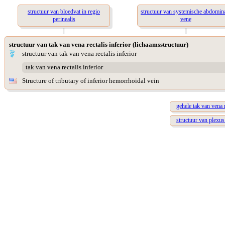
structuur van bloedvat in regio
structuur van systemische abdomin
perinealis
vene
|
|
structuur van tak van vena rectalis inferior (lichaamsstructuur)
structuur van tak van vena rectalis inferior
tak van vena rectalis inferior
Structure of tributary of inferior hemorrhoidal vein
gehele tak van vena r
structuur van plexus