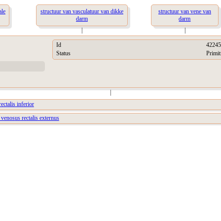
ale
structuur van vasculatuur van dikke
structuur van vene van
darm
darm
|
|
Id
42245
Status
Primit
|
ectalis inferior
 venosus rectalis externus