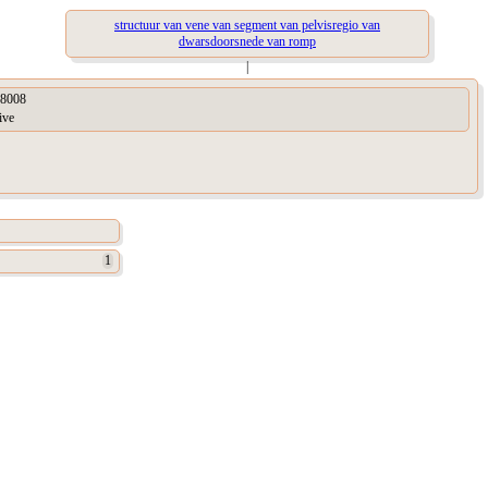
structuur van vene van segment van pelvisregio van
dwarsdoorsnede van romp
|
8008
ive
1