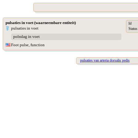
pulsaties in voet (waarneembare entiteit)
Id
pulsaties in voet
Status
polsslag in voet
Foot pulse, function
pulsaties van arteria dorsalis pedis