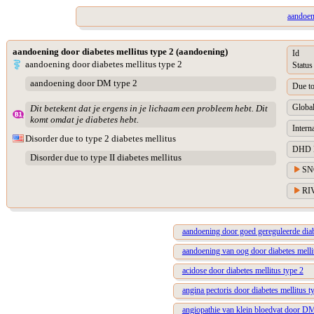
aandoen
aandoening door diabetes mellitus type 2 (aandoening)
Id
aandoening door diabetes mellitus type 2
Status
aandoening door DM type 2
Due t
Global
Dit betekent dat je ergens in je lichaam een probleem hebt. Dit
komt omdat je diabetes hebt.
Intern
Disorder due to type 2 diabetes mellitus
DHD Di
Disorder due to type II diabetes mellitus
SN
RIV
aandoening door goed gereguleerde diab
aandoening van oog door diabetes melli
acidose door diabetes mellitus type 2
angina pectoris door diabetes mellitus t
angiopathie van klein bloedvat door DM