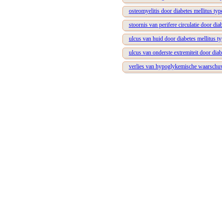
osteomyelitis door diabetes mellitus typ
stoornis van perifere circulatie door dia
ulcus van huid door diabetes mellitus ty
ulcus van onderste extremiteit door diab
verlies van hypoglykemische waarschuwi