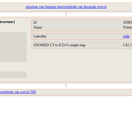
structuur van foramen intervertebrale van thoracale wervel
|
tructuur)
Id
42083
Status
Primit
Laterality
zijde
SNOMED CT to ICD-O simple map
C41.2
|
rvertebrale van wervel Th6