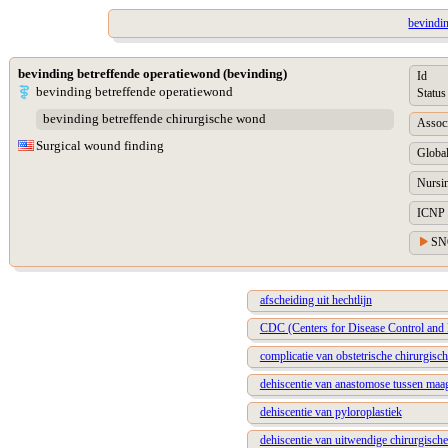
bevindi
bevinding betreffende operatiewond (bevinding)
Id
bevinding betreffende operatiewond
Status
bevinding betreffende chirurgische wond
Assoc
Surgical wound finding
Global
Nursin
ICNP 
SN
afscheiding uit hechtlijn
CDC (Centers for Disease Control and 
complicatie van obstetrische chirurgis
dehiscentie van anastomose tussen maa
dehiscentie van pyloroplastiek
dehiscentie van uitwendige chirurgisch