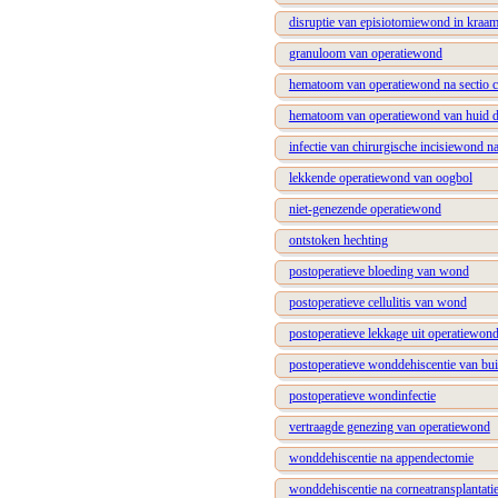
disruptie van episiotomiewond in kraa
granuloom van operatiewond
hematoom van operatiewond na sectio c
hematoom van operatiewond van huid do
infectie van chirurgische incisiewond na
lekkende operatiewond van oogbol
niet-genezende operatiewond
ontstoken hechting
postoperatieve bloeding van wond
postoperatieve cellulitis van wond
postoperatieve lekkage uit operatiewon
postoperatieve wonddehiscentie van b
postoperatieve wondinfectie
vertraagde genezing van operatiewond
wonddehiscentie na appendectomie
wonddehiscentie na corneatransplantati