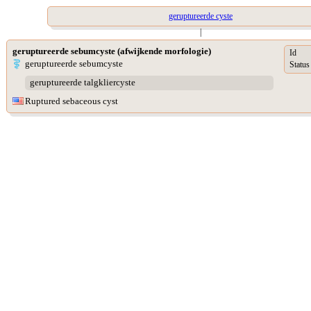
geruptureerde cyste
|
geruptureerde sebumcyste (afwijkende morfologie)
Id
geruptureerde sebumcyste
Status
geruptureerde talgkliercyste
Ruptured sebaceous cyst