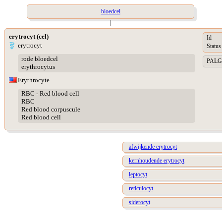
bloedcel
|
erytrocyt (cel)
Id
erytrocyt
Status
rode bloedcel
PALGA 
erythrocytus
Erythrocyte
RBC - Red blood cell
RBC
Red blood corpuscule
Red blood cell
afwijkende erytrocyt
kernhoudende erytrocyt
leptocyt
reticulocyt
siderocyt