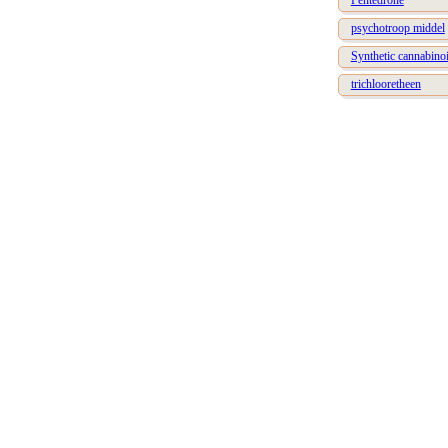
Pentedrone
psychotroop middel
Synthetic cannabino
trichlooretheen