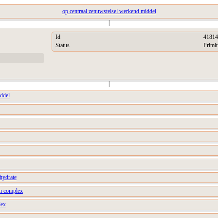
op centraal zenuwstelsel werkend middel
|
Id
41814
Status
Primit
|
ddel
ihydrate
in complex
lex