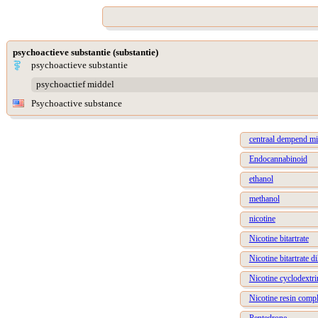
psychoactieve substantie (substantie)
psychoactieve substantie
psychoactief middel
Psychoactive substance
centraal dempend mi
Endocannabinoid
ethanol
methanol
nicotine
Nicotine bitartrate
Nicotine bitartrate d
Nicotine cyclodextr
Nicotine resin comp