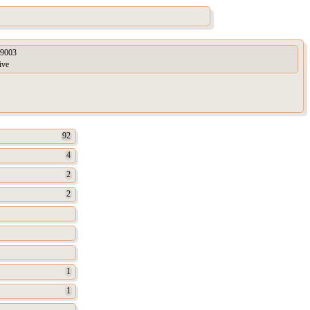
9003
ive
92
4
2
2
1
1