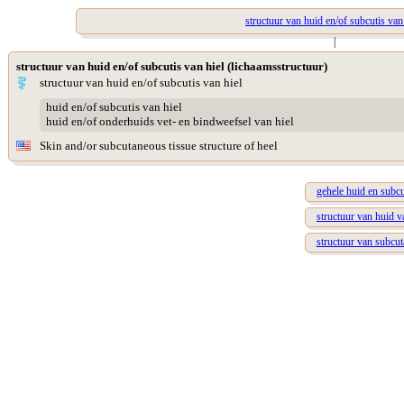
structuur van huid en/of subcutis van
|
structuur van huid en/of subcutis van hiel (lichaamsstructuur)
structuur van huid en/of subcutis van hiel
huid en/of subcutis van hiel
huid en/of onderhuids vet- en bindweefsel van hiel
Skin and/or subcutaneous tissue structure of heel
gehele huid en subcu
structuur van huid v
structuur van subcut