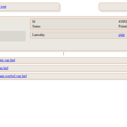
 voet
Id
41692
Status
Primit
Laterality
zijde
|
tis van hiel
an hiel
aan weefsel van hiel