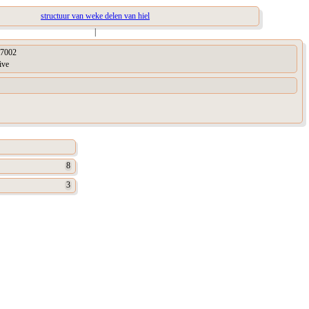
structuur van weke delen van hiel
|
7002
ive
8
3