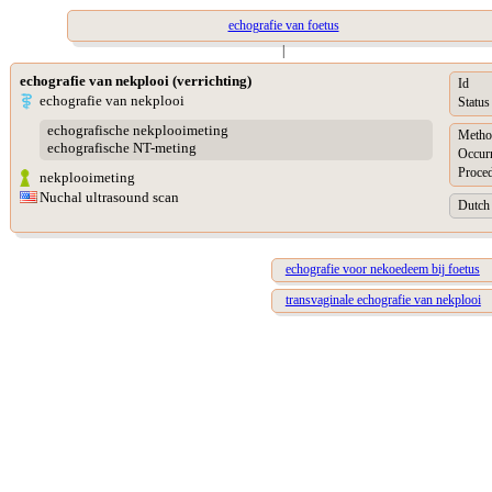
echografie van foetus
|
echografie van nekplooi (verrichting)
Id
echografie van nekplooi
Status
echografische nekplooimeting
Metho
echografische NT-meting
Occur
Proced
nekplooimeting
Nuchal ultrasound scan
Dutch 
echografie voor nekoedeem bij foetus
transvaginale echografie van nekplooi