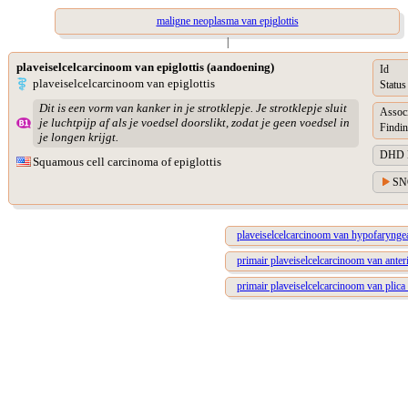
maligne neoplasma van epiglottis
|
plaveiselcelcarcinoom van epiglottis (aandoening)
Id
plaveiselcelcarcinoom van epiglottis
Status
Dit is een vorm van kanker in je strotklepje. Je strotklepje sluit
Assoc
je luchtpijp af als je voedsel doorslikt, zodat je geen voedsel in
Findin
je longen krijgt.
DHD Di
Squamous cell carcinoma of epiglottis
SN
plaveiselcelcarcinoom van hypofaryngeal
primair plaveiselcelcarcinoom van anteri
primair plaveiselcelcarcinoom van plica 