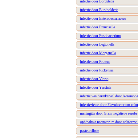
infectie door Bordetella
infectie door Burkholderia
infectie door Enterobacteriaceae
infectie door Francisella
infectie door Fusobacterium
infectie door Legionella
infectie door Morganella
infectie door Proteus
infectie door Rickettsia
infectie door Vibrio
infectie door Yersinia
infectie van darmkanaal door Aeromona
infectieziekte door Flavobacterium col
meningitis door Gram-negatieve aerobe 
ophthalmia neonatorum door coliforme 
pasteurellose