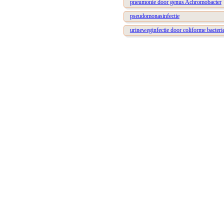
pneumonie door genus Achromobacter
pseudomonasinfectie
urineweginfectie door coliforme bacteri