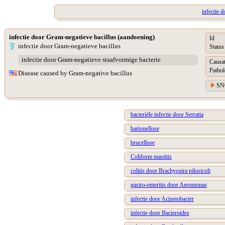
infectie 
infectie door Gram-negatieve bacillus (aandoening)
Id
infectie door Gram-negatieve bacillus
Status
infectie door Gram-negatieve staafvormige bacterie
Causat
Pathol
Disease caused by Gram-negative bacillus
SN
bacteriële infectie door Serratia
bartonellose
brucellose
Coliform mastitis
colitis door Brachyspira pilosicoli
gastro-enteritis door Aeromonas
infectie door Acinetobacter
infectie door Bacteroides