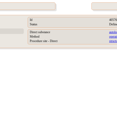
Id
40576
Status
Defin
Direct substance
autolo
Method
operat
Procedure site - Direct
struct