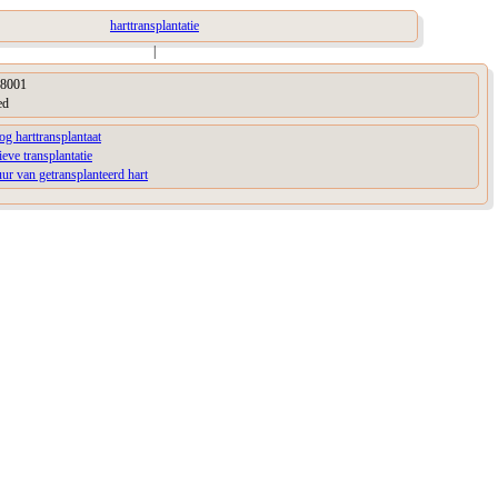
harttransplantatie
|
8001
ed
og harttransplantaat
ieve transplantatie
uur van getransplanteerd hart