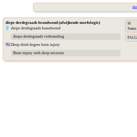
de
diepe derdegraads brandwond (afwijkende morfologie)
Id
diepe derdegraads brandwond
Status
diepe derdegraads verbranding
PALGA 
Deep third degree burn injury
Burn injury with deep necrosis