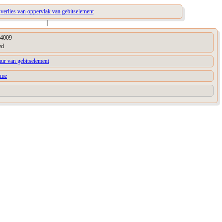
verlies van oppervlak van gebitselement
|
4009
ed
uur van gebitselement
sme