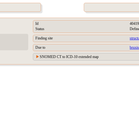
Id
40419
Status
Defin
Finding site
struct
Due to
bruxi
SNOMED CT to ICD-10 extended map