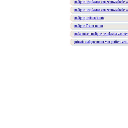
maligne neoplasma van zenuwschede van
maligne neoplasma van zenuwschede va
maligne perineurioom
maligne Triton-tumor
melanotisch maligne neoplasma van per
primair maligne tumor van perifere zen