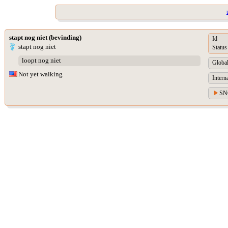
stapt nog niet (bevinding)
Id
stapt nog niet
Status
loopt nog niet
Global
Not yet walking
Intern
SN