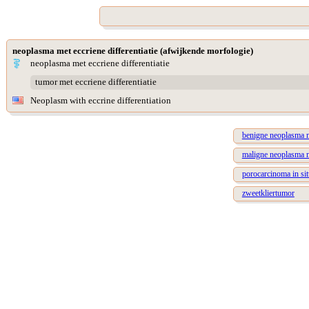
neoplasma met eccriene differentiatie (afwijkende morfologie)
neoplasma met eccriene differentiatie
tumor met eccriene differentiatie
Neoplasm with eccrine differentiation
benigne neoplasma me
maligne neoplasma me
porocarcinoma in sit
zweetkliertumor