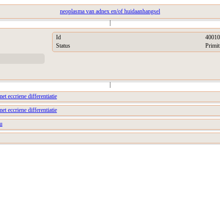
neoplasma van adnex en/of huidaanhangsel
|
Id
40010
Status
Primit
|
t eccriene differentiatie
t eccriene differentiatie
u