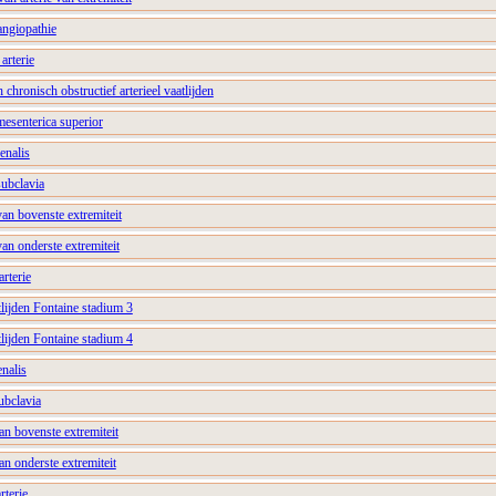
angiopathie
arterie
h chronisch obstructief arterieel vaatlijden
 mesenterica superior
renalis
subclavia
van bovenste extremiteit
van onderste extremiteit
arterie
atlijden Fontaine stadium 3
atlijden Fontaine stadium 4
enalis
ubclavia
van bovenste extremiteit
an onderste extremiteit
rterie