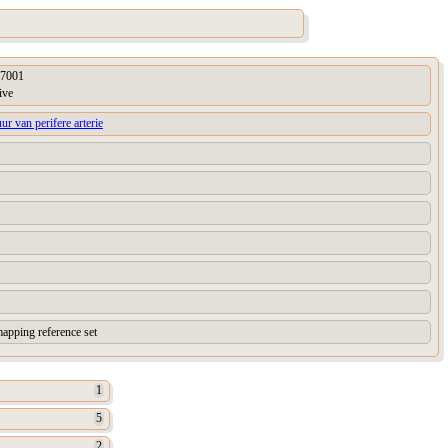
7001
ive
uur van perifere arterie
apping reference set
1
5
2