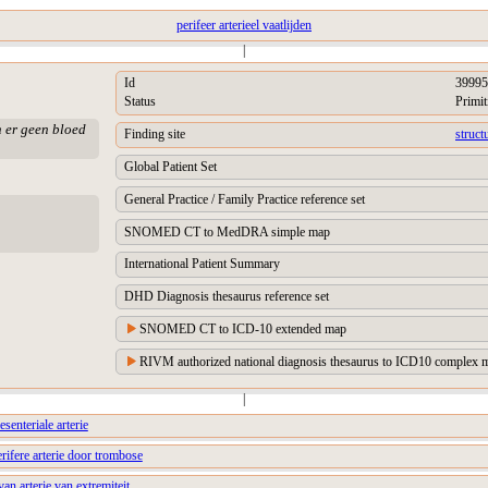
perifeer arterieel vaatlijden
|
Id
39995
Status
Primit
n er geen bloed
Finding site
struct
Global Patient Set
General Practice / Family Practice reference set
SNOMED CT to MedDRA simple map
International Patient Summary
DHD Diagnosis thesaurus reference set
SNOMED CT to ICD-10 extended map
RIVM authorized national diagnosis thesaurus to ICD10 complex m
|
senteriale arterie
erifere arterie door trombose
an arterie van extremiteit