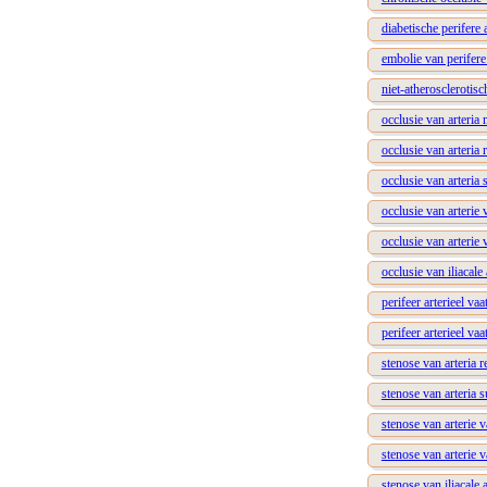
diabetische perifere 
embolie van perifere 
niet-atherosclerotisc
occlusie van arteria
occlusie van arteria 
occlusie van arteria 
occlusie van arterie 
occlusie van arterie 
occlusie van iliacale 
perifeer arterieel va
perifeer arterieel va
stenose van arteria r
stenose van arteria s
stenose van arterie 
stenose van arterie v
stenose van iliacale a