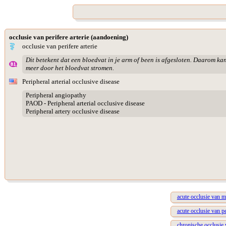
occlusie van perifere arterie (aandoening)
occlusie van perifere arterie
Dit betekent dat een bloedvat in je arm of been is afgesloten. Daarom ka
meer door het bloedvat stromen.
Peripheral arterial occlusive disease
Peripheral angiopathy
PAOD - Peripheral arterial occlusive disease
Peripheral artery occlusive disease
acute occlusie van me
acute occlusie van p
chronische occlusie v